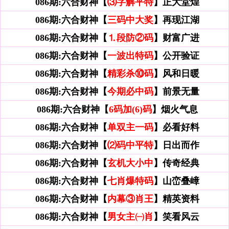
086期:
六合财神【
⑶字解平特
】正大堂煌
086期:
六合财神【
三码中大奖
】再现江湖
086期:
六合财神【
⒈段防②码
】财富广进
086期:
六合财神【
一波出特码
】公开验证
086期:
六合财神【
精彩杀⑩码
】风和日暖
086期:
六合财神【
今期必中码
】前景无量
086期:
六合财神【
6码加(6)码
】烟火气息
086期:
六合财神【
单双主一码
】必看好料
086期:
六合财神【
⑵码中平特
】日出而作
086期:
六合财神【
玄机大小中
】传奇经典
086期:
六合财神【
七肖爆特码
】山峦叠嶂
086期:
六合财神【
内幕③肖王
】精英资料
086期:
六合财神【
男女主㈠肖
】笑看风云