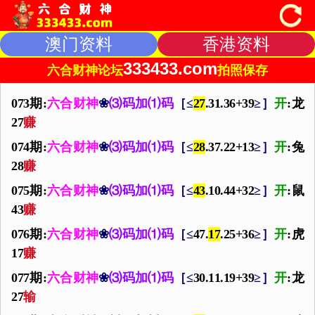
澳门资料
香港资料
333433.com
六合财神论坛
拍照保存
073期:
六合财神
❀
⑶码加⑴码
［≤
27
.31.36+39
≥］
开
:龙
27
赚
074期:
六合财神
❀
⑶码加⑴码
［≤
28
.37.22+13
≥］
开
:兔
28
赚
075期:
六合财神
❀
⑶码加⑴码
［≤
43
.10.44+32
≥］
开
:鼠
43
赚
076期:
六合财神
❀
⑶码加⑴码
［≤
47.
17
.25+36
≥］
开
:虎
17
赚
077期:
六合财神
❀
⑶码加⑴码
［≤
30.11.19+39
≥］
开
:龙
27
输