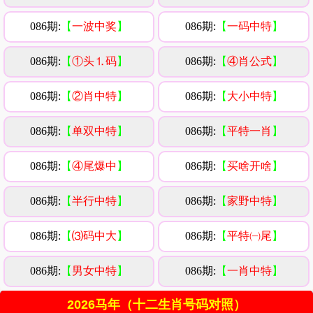
086期:
【
一波中奖
】
086期:
【
一码中特
】
086期:
【
①头⒈码
】
086期:
【
④肖公式
】
086期:
【
②肖中特
】
086期:
【
大小中特
】
086期:
【
单双中特
】
086期:
【
平特一肖
】
086期:
【
④尾爆中
】
086期:
【
买啥开啥
】
086期:
【
半行中特
】
086期:
【
家野中特
】
086期:
【
⑶码中大
】
086期:
【
平特㈠尾
】
086期:
【
男女中特
】
086期:
【
一肖中特
】
2026马年（十二生肖号码对照）