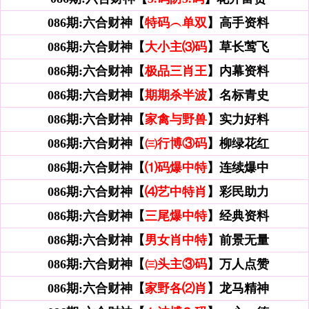
086期:
六合财神【
特码︵单双
】高手资料
086期:
六合财神【
大小主⑶码
】草长莺飞
086期:
六合财神【
极品三肖王
】内幕资料
086期:
六合财神【
期期杀半波
】名标青史
086期:
六合财神【
家禽与野兽
】实力好料
086期:
六合财神【
㈢行博③码
】柳绿花红
086期:
六合财神【
⑴码爆中特
】连续爆中
086期:
六合财神【
⑷艺中特肖
】彩民助力
086期:
六合财神【
三尾爆中特
】经典资料
086期:
六合财神【
男女肖中特
】前景无量
086期:
六合财神【
㈢头主③码
】万人点赞
086期:
六合财神【
家野各⑵肖
】龙马精神