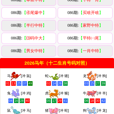
086期:
【
④尾爆中
】
086期:
【
买啥开啥
】
086期:
【
半行中特
】
086期:
【
家野中特
】
086期:
【
⑶码中大
】
086期:
【
平特㈠尾
】
086期:
【
男女中特
】
086期:
【
一肖中特
】
2026马年（十二生肖号码对照）
马
[冲 鼠]
蛇
[冲 猪]
龙
[冲 狗]
01
13
25
37
49
02
14
26
38
03
15
27
39
兔
[冲 鸡]
虎
[冲 猴]
牛
[冲 羊]
04
16
28
40
05
17
29
41
06
18
30
42
鼠
[冲 马]
猪
[冲 蛇]
狗
[冲 龙]