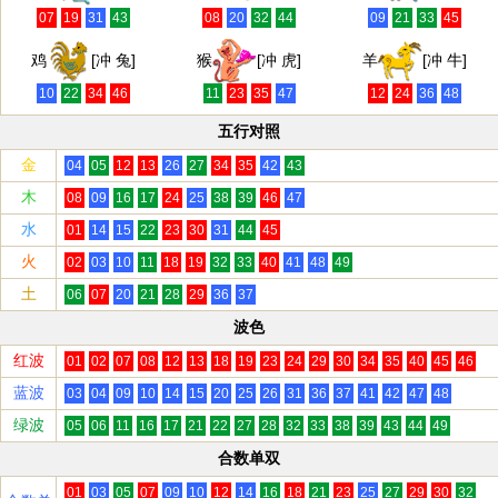
07
19
31
43
08
20
32
44
09
21
33
45
鸡
[冲 兔]
猴
[冲 虎]
羊
[冲 牛]
10
22
34
46
11
23
35
47
12
24
36
48
五行对照
金
04
05
12
13
26
27
34
35
42
43
木
08
09
16
17
24
25
38
39
46
47
水
01
14
15
22
23
30
31
44
45
火
02
03
10
11
18
19
32
33
40
41
48
49
土
06
07
20
21
28
29
36
37
波色
红波
01
02
07
08
12
13
18
19
23
24
29
30
34
35
40
45
46
蓝波
03
04
09
10
14
15
20
25
26
31
36
37
41
42
47
48
绿波
05
06
11
16
17
21
22
27
28
32
33
38
39
43
44
49
合数单双
01
03
05
07
09
10
12
14
16
18
21
23
25
27
29
30
32