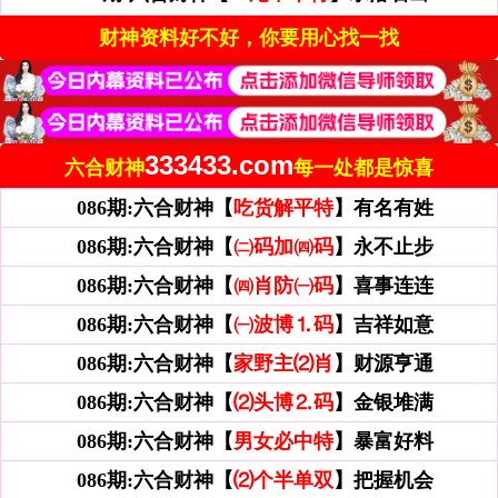
财神资料好不好，你要用心找一找
333433.com
六合财神
每一处都是惊喜
086期:
六合财神【
吃货解平特
】有名有姓
086期:
六合财神【
㈡码加㈣码
】永不止步
086期:
六合财神【
㈣肖防㈠码
】喜事连连
086期:
六合财神【
㈠波博⒈码
】吉祥如意
086期:
六合财神【
家野主⑵肖
】财源亨通
086期:
六合财神【
⑵头博⒉码
】金银堆满
086期:
六合财神【
男女必中特
】暴富好料
086期:
六合财神【
⑵个半单双
】把握机会