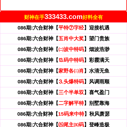
333433.com
财神在手
好料全有
086期:六合财神【
平特⑦字经
】迎接机遇
086期:六合财神【
五肖中大奖
】望门贵族
086期:六合财神【
㈡波中特码
】烟波浩渺
086期:六合财神【
⒔码中特码
】彩霞满天
086期:六合财神【
家野各㈡肖
】水清无鱼
086期:六合财神【
⒊头爆特码
】风调雨顺
086期:六合财神【
三个半单双
】喜气盈门
086期:六合财神【
二字解平特
】别墅靠海
086期:六合财神【
15码来中特
】秋风萧瑟
086期:六合财神【
⑸尾主㈤码
】登峰造极