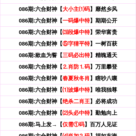
086期:六合财神【
大小主⑴码
】靡然乡风
086期:六合财神【
一码爆中特
】期期公开
086期:六合财神【
⑶段爆中特
】荣华富贵
086期:六合财神【
⑤字猜平特
】一树百获
086期:歃血为誓【
三码必出特
】精魄通天
086期:六合财神【
⒉肖防⒈码
】万里攀登
086期:六合财神【
春夏秋冬肖
】瞎吵八嚷
086期:六合财神【
⑴波爆中特
】唯我独尊
086期:六合财神【
绝杀二肖王
】必将成功
086期:六合财神【
⑵头必中特
】勤勉向上
086期:马上发→【
仅需①码
】百万人见证