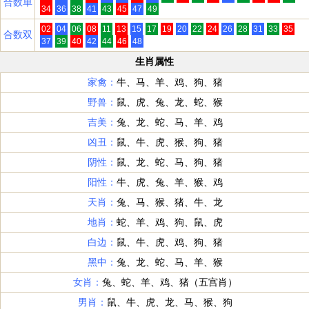
合数单
34
36
38
41
43
45
47
49
02
04
06
08
11
13
15
17
19
20
22
24
26
28
31
33
35
合数双
37
39
40
42
44
46
48
生肖属性
家禽：
牛、马、羊、鸡、狗、猪
野兽：
鼠、虎、兔、龙、蛇、猴
吉美：
兔、龙、蛇、马、羊、鸡
凶丑：
鼠、牛、虎、猴、狗、猪
阴性：
鼠、龙、蛇、马、狗、猪
阳性：
牛、虎、兔、羊、猴、鸡
天肖：
兔、马、猴、猪、牛、龙
地肖：
蛇、羊、鸡、狗、鼠、虎
白边：
鼠、牛、虎、鸡、狗、猪
黑中：
兔、龙、蛇、马、羊、猴
女肖：
兔、蛇、羊、鸡、猪（五宫肖）
男肖：
鼠、牛、虎、龙、马、猴、狗