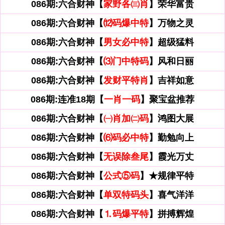
086期:六合财神【
家野各㈢肖
】荣华富贵
086期:六合财神【
⑿码爆中特
】万物之灵
086期:六合财神【
男女必中特
】超级猛料
086期:六合财神【
⑶门中特码
】风和日丽
086期:六合财神【
发财平特肖
】吉祥如意
086期:连准18期【
一肖一码
】聚宝盆推荐
086期:六合财神【
㈠肖加㈡码
】鸿图大展
086期:六合财神【
⑹码必中特
】勤勉向上
086期:六合财神【
无误除叁尾
】霞光万丈
086期:六合财神【
公式⑤码
】★规律平特
086期:六合财神【
单双特码头
】喜气洋洋
086期:六合财神【
⒈码爆平特
】拼搏辉煌