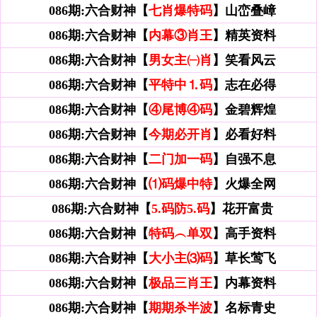
086期:
六合财神【
七肖爆特码
】山峦叠嶂
086期:
六合财神【
内幕③肖王
】精英资料
086期:
六合财神【
男女主㈠肖
】笑看风云
086期:
六合财神【
平特中⒈码
】志在必得
086期:
六合财神【
④尾博④码
】金碧辉煌
086期:
六合财神【
今期必开肖
】必看好料
086期:
六合财神【
二门加一码
】自强不息
086期:
六合财神【
⑴码爆中特
】火爆全网
086期:
六合财神【
5.码防5.码
】花开富贵
086期:
六合财神【
特码︵单双
】高手资料
086期:
六合财神【
大小主⑶码
】草长莺飞
086期:
六合财神【
极品三肖王
】内幕资料
086期:
六合财神【
期期杀半波
】名标青史