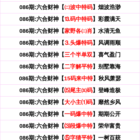
086期:六合财神【
㈡波中特码
】烟波浩渺
086期:六合财神【
⒔码中特码
】彩霞满天
086期:六合财神【
家野各㈡肖
】水清无鱼
086期:六合财神【
⒊头爆特码
】风调雨顺
086期:六合财神【
三个半单双
】喜气盈门
086期:六合财神【
二字解平特
】别墅靠海
086期:六合财神【
15码来中特
】秋风萧瑟
086期:六合财神【
⑸尾主㈤码
】登峰造极
086期:六合财神【
大小主⑴码
】靡然乡风
086期:六合财神【
一码爆中特
】期期公开
086期:六合财神【
⑶段爆中特
】荣华富贵
086期:六合财神【
⑤字猜平特
】一树百获