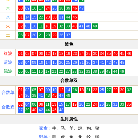
木
08
09
16
17
24
25
38
39
46
47
水
01
14
15
22
23
30
31
44
45
火
02
03
10
11
18
19
32
33
40
41
48
49
土
06
07
20
21
28
29
36
37
波色
红波
01
02
07
08
12
13
18
19
23
24
29
30
34
35
40
45
46
蓝波
03
04
09
10
14
15
20
25
26
31
36
37
41
42
47
48
绿波
05
06
11
16
17
21
22
27
28
32
33
38
39
43
44
49
合数单双
01
03
05
07
09
10
12
14
16
18
21
23
25
27
29
30
32
合数单
34
36
38
41
43
45
47
49
02
04
06
08
11
13
15
17
19
20
22
24
26
28
31
33
35
合数双
37
39
40
42
44
46
48
生肖属性
家禽：
牛、马、羊、鸡、狗、猪
野兽：
鼠、虎、兔、龙、蛇、猴