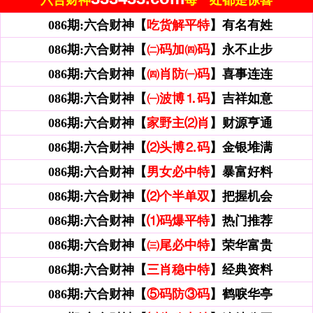
086期:
六合财神【
吃货解平特
】有名有姓
086期:
六合财神【
㈡码加㈣码
】永不止步
086期:
六合财神【
㈣肖防㈠码
】喜事连连
086期:
六合财神【
㈠波博⒈码
】吉祥如意
086期:
六合财神【
家野主⑵肖
】财源亨通
086期:
六合财神【
⑵头博⒉码
】金银堆满
086期:
六合财神【
男女必中特
】暴富好料
086期:
六合财神【
⑵个半单双
】把握机会
086期:
六合财神【
⑴码爆平特
】热门推荐
086期:
六合财神【
㈢尾必中特
】荣华富贵
086期:
六合财神【
三肖稳中特
】经典资料
086期:
六合财神【
⑤码防③码
】鹤唳华亭