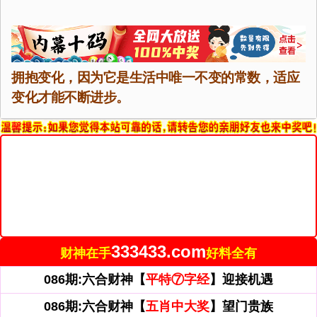
拥抱变化，因为它是生活中唯一不变的常数，适应
变化才能不断进步。
333433.com
财神在手
好料全有
086期:六合财神【
平特⑦字经
】迎接机遇
086期:六合财神【
五肖中大奖
】望门贵族