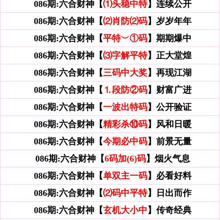
086期:
六合财神【
⑴头稳中特
】连续公开
086期:
六合财神【
⑵肖防⑵码
】岁岁年年
086期:
六合财神【
平特︶①码
】期期爆中
086期:
六合财神【
⑶字解平特
】正大堂煌
086期:
六合财神【
三码中大奖
】再现江湖
086期:
六合财神【
⒈段防②码
】财富广进
086期:
六合财神【
一波出特码
】公开验证
086期:
六合财神【
精彩杀⑩码
】风和日暖
086期:
六合财神【
今期必中码
】前景无量
086期:
六合财神【
6码加(6)码
】烟火气息
086期:
六合财神【
单双主一码
】必看好料
086期:
六合财神【
⑵码中平特
】日出而作
086期:
六合财神【
玄机大小中
】传奇经典