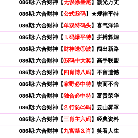
086期:六合财神【
无误除叁尾
】霞光万丈
086期:六合财神【
公式⑤码
】★规律平特
086期:六合财神【
单双特码头
】喜气洋洋
086期:六合财神【
⒈码爆平特
】拼搏辉煌
086期:六合财神【
财神送①波
】闯出新路
086期:六合财神【
⑸码中大奖
】高手联盟
086期:六合财神【
四肖博八码
】不留遗憾
086期:六合财神【
家野必中特
】锲而不舍
086期:六合财神【
独合必中特
】富贵荣华
086期:六合财神【
⒉行防㈡码
】云山雾罩
086期:六合财神【
三肖主六码
】经典资料
086期:六合财神【
九宫禁⒊肖
】笑看人生