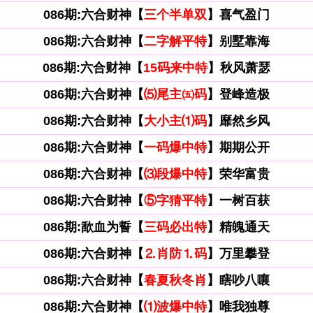
086期:六合财神【
三个半单双
】喜气盈门
086期:六合财神【
二字解平特
】别墅靠海
086期:六合财神【
15码来中特
】秋风萧瑟
086期:六合财神【
⑸尾主㈤码
】登峰造极
086期:六合财神【
大小主⑴码
】靡然乡风
086期:六合财神【
一码爆中特
】期期公开
086期:六合财神【
⑶段爆中特
】荣华富贵
086期:六合财神【
⑤字猜平特
】一树百获
086期:歃血为誓【
三码必出特
】精魄通天
086期:六合财神【
⒉肖防⒈码
】万里攀登
086期:六合财神【
春夏秋冬肖
】瞎吵八嚷
086期:六合财神【
⑴波爆中特
】唯我独尊