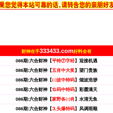
333433.com
财神在手
好料全有
086期:六合财神【
平特⑦字经
】迎接机遇
086期:六合财神【
五肖中大奖
】望门贵族
086期:六合财神【
㈡波中特码
】烟波浩渺
086期:六合财神【
⒔码中特码
】彩霞满天
086期:六合财神【
家野各㈡肖
】水清无鱼
086期:六合财神【
⒊头爆特码
】风调雨顺