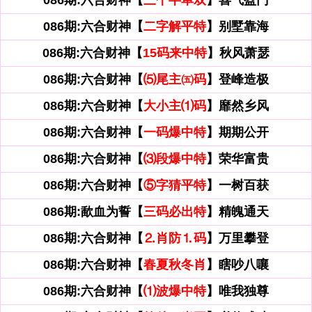
086期:六合财神【
三个半单双
】喜气盈门
086期:六合财神【
二字解平特
】别墅靠海
086期:六合财神【
15码来中特
】秋风萧瑟
086期:六合财神【
⑸尾主㈤码
】登峰造极
086期:六合财神【
大小主⑴码
】靡然乡风
086期:六合财神【
一码爆中特
】期期公开
086期:六合财神【
⑶段爆中特
】荣华富贵
086期:六合财神【
⑤字猜平特
】一树百获
086期:歃血为誓【
三码必出特
】精魄通天
086期:六合财神【
⒉肖防⒈码
】万里攀登
086期:六合财神【
春夏秋冬肖
】瞎吵八嚷
086期:六合财神【
⑴波爆中特
】唯我独尊