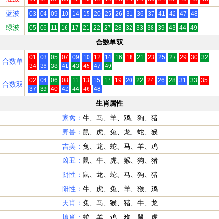
蓝波
03
04
09
10
14
15
20
25
26
31
36
37
41
42
47
48
绿波
05
06
11
16
17
21
22
27
28
32
33
38
39
43
44
49
合数单双
01
03
05
07
09
10
12
14
16
18
21
23
25
27
29
30
32
合数单
34
36
38
41
43
45
47
49
02
04
06
08
11
13
15
17
19
20
22
24
26
28
31
33
35
合数双
37
39
40
42
44
46
48
生肖属性
家禽：
牛、马、羊、鸡、狗、猪
野兽：
鼠、虎、兔、龙、蛇、猴
吉美：
兔、龙、蛇、马、羊、鸡
凶丑：
鼠、牛、虎、猴、狗、猪
阴性：
鼠、龙、蛇、马、狗、猪
阳性：
牛、虎、兔、羊、猴、鸡
天肖：
兔、马、猴、猪、牛、龙
地肖：
蛇、羊、鸡、狗、鼠、虎