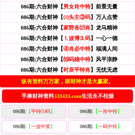
086期:
六合财神【
男女肖中特
】前景无量
086期:
六合财神【
㈢头主③码
】万人点赞
086期:
六合财神【
家野各⑵肖
】龙马精神
086期:
六合财神【
⒈波博⒊码
】一心一德
086期:
六合财神【
④肖必中特
】福满人间
086期:
六合财神【
⒂码稳中特
】风平浪静
086期:
六合财神【
时辰平特肖
】无忧无虑
纵有资料万万家，跟财神才是大赢家。
手捧财神资料
333433.com
生活永不枯燥
086期:
【
平特⑴码
】
086期:
【
一肖中特
】
086期:
【
一波中奖
】
086期:
【
一码中特
】