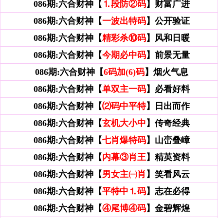
086期:
六合财神【
⒈段防②码
】财富广进
086期:
六合财神【
一波出特码
】公开验证
086期:
六合财神【
精彩杀⑩码
】风和日暖
086期:
六合财神【
今期必中码
】前景无量
086期:
六合财神【
6码加(6)码
】烟火气息
086期:
六合财神【
单双主一码
】必看好料
086期:
六合财神【
⑵码中平特
】日出而作
086期:
六合财神【
玄机大小中
】传奇经典
086期:
六合财神【
七肖爆特码
】山峦叠嶂
086期:
六合财神【
内幕③肖王
】精英资料
086期:
六合财神【
男女主㈠肖
】笑看风云
086期:
六合财神【
平特中⒈码
】志在必得
086期:
六合财神【
④尾博④码
】金碧辉煌