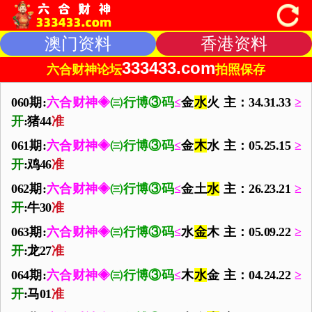
澳门资料
香港资料
333433.com
六合财神论坛
拍照保存
060期:
六合财神
◈
㈢行博③码
≤
金
水
火 主：34.31.33
≥
开
:猪44
准
061期:
六合财神
◈
㈢行博③码
≤
金
木
水 主：05.25.15
≥
开
:鸡46
准
062期:
六合财神
◈
㈢行博③码
≤
金土
水
主：26.23.21
≥
开
:牛30
准
063期:
六合财神
◈
㈢行博③码
≤
水
金
木 主：05.09.22
≥
开
:龙27
准
064期:
六合财神
◈
㈢行博③码
≤
木
水
金 主：04.24.22
≥
开
:马01
准