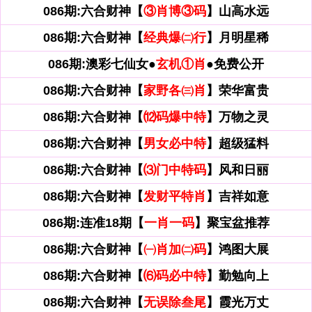
086期:六合财神【
③肖博③码
】山高水远
086期:六合财神【
经典爆㈡行
】月明星稀
086期:澳彩七仙女●
玄机①肖
●免费公开
086期:六合财神【
家野各㈢肖
】荣华富贵
086期:六合财神【
⑿码爆中特
】万物之灵
086期:六合财神【
男女必中特
】超级猛料
086期:六合财神【
⑶门中特码
】风和日丽
086期:六合财神【
发财平特肖
】吉祥如意
086期:连准18期【
一肖一码
】聚宝盆推荐
086期:六合财神【
㈠肖加㈡码
】鸿图大展
086期:六合财神【
⑹码必中特
】勤勉向上
086期:六合财神【
无误除叁尾
】霞光万丈