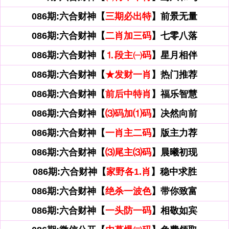
086期:六合财神【
三期必出特
】前景无量
086期:六合财神【
二肖加三码
】七零八落
086期:六合财神【
⒈段主㈠码
】星月相伴
086期:六合财神【
★发财一肖
】热门推荐
086期:六合财神【
前后中特肖
】福乐智慧
086期:六合财神【
⑶码加⑴码
】决然向前
086期:六合财神【
一肖主二码
】版主力荐
086期:六合财神【
⑶尾主⑶码
】晨曦初现
086期:六合财神【
家野各1.肖
】稳中求胜
086期:六合财神【
绝杀一波色
】带你致富
086期:六合财神【
一头防一码
】相敬如宾