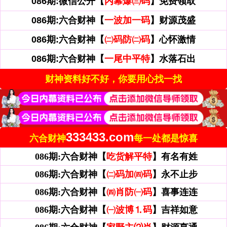
086期:微信公开【
内幕爆㈢码
】免费领取
086期:六合财神【
一波加一码
】财源茂盛
086期:六合财神【
㈡码防㈡码
】心怀激情
086期:六合财神【
一尾中平特
】水落石出
财神资料好不好，你要用心找一找
333433.com
六合财神
每一处都是惊喜
086期:
六合财神【
吃货解平特
】有名有姓
086期:
六合财神【
㈡码加㈣码
】永不止步
086期:
六合财神【
㈣肖防㈠码
】喜事连连
086期:
六合财神【
㈠波博⒈码
】吉祥如意