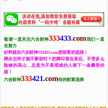
333
433
.com
敬请一直关注六合财神
我们一直
在努力
好料就在六合财神333433.com您财富的选择！
脚步怎样才能不断前时？把脚印留在身后。不管多么
险峻的高山，总是为不畏艰难的人留下一条攀登的
路！
333
421
.com
六合财神
你的财富选择