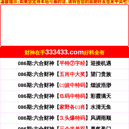
333433.com
财神在手
好料全有
086期:六合财神【
平特⑦字经
】迎接机遇
086期:六合财神【
五肖中大奖
】望门贵族
086期:六合财神【
㈡波中特码
】烟波浩渺
086期:六合财神【
⒔码中特码
】彩霞满天
086期:六合财神【
家野各㈡肖
】水清无鱼
086期:六合财神【
⒊头爆特码
】风调雨顺