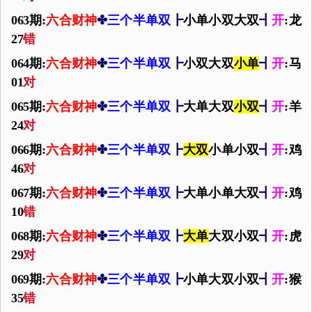
063期:
六合财神
✤
三个半单双
┣
小单小双大双
┫
开
:龙
27
错
064期:
六合财神
✤
三个半单双
┣
小双大双
小单
┫
开
:马
01
对
065期:
六合财神
✤
三个半单双
┣
大单大双
小双
┫
开
:羊
24
对
066期:
六合财神
✤
三个半单双
┣
大双
小单小双
┫
开
:鸡
46
对
067期:
六合财神
✤
三个半单双
┣
大单小单大双
┫
开
:鸡
10
错
068期:
六合财神
✤
三个半单双
┣
大单
大双小双
┫
开
:虎
29
对
069期:
六合财神
✤
三个半单双
┣
小单大双小双
┫
开
:猴
35
错