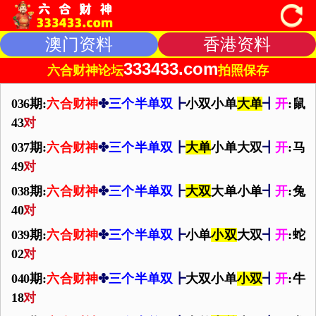
澳门资料
香港资料
333433.com
六合财神论坛
拍照保存
036期:
六合财神
✤
三个半单双
┣
小双小单
大单
┫
开
:鼠
43
对
037期:
六合财神
✤
三个半单双
┣
大单
小单大双
┫
开
:马
49
对
038期:
六合财神
✤
三个半单双
┣
大双
大单小单
┫
开
:兔
40
对
039期:
六合财神
✤
三个半单双
┣
小单
小双
大双
┫
开
:蛇
02
对
040期:
六合财神
✤
三个半单双
┣
大双小单
小双
┫
开
:牛
18
对