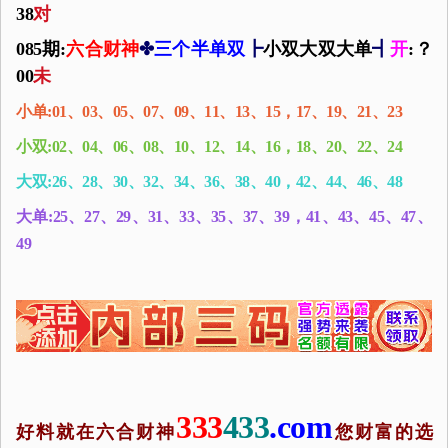
38
对
085期:
六合财神
✤
三个半单双
┣
小双大双大单
┫
开
:？
00
未
小单:01、03、05、07、09、11、13、15，17、19、21、23
小双:02、04、06、08、10、12、14、16，18、20、22、24
大双:26、28、30、32、34、36、38、40，42、44、46、48
大单:25、27、29、31、33、35、37、39，41、43、45、47、
49
333
433
.com
好料就在六合财神
您财富的选