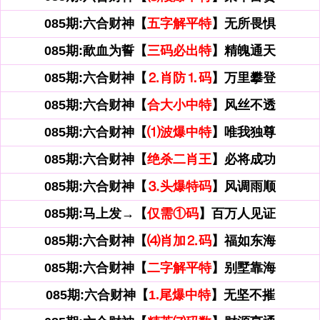
085期:六合财神【
五字解平特
】无所畏惧
085期:歃血为誓【
三码必出特
】精魄通天
085期:六合财神【
⒉肖防⒈码
】万里攀登
085期:六合财神【
合大小中特
】风丝不透
085期:六合财神【
⑴波爆中特
】唯我独尊
085期:六合财神【
绝杀二肖王
】必将成功
085期:六合财神【
⒊头爆特码
】风调雨顺
085期:马上发→【
仅需①码
】百万人见证
085期:六合财神【
⑷肖加⒉码
】福如东海
085期:六合财神【
二字解平特
】别墅靠海
085期:六合财神【
1.尾爆中特
】无坚不摧