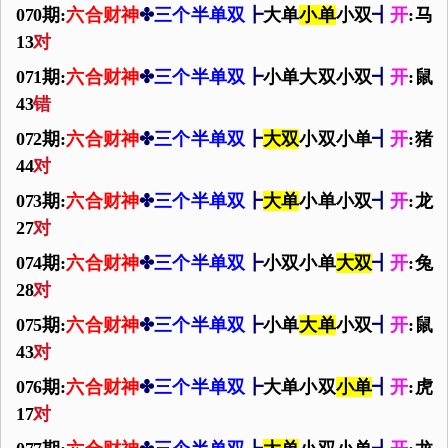
070期:
六合财神
✤
三个半单双
┣
大单
小单
小双
┫
开
:马
13
对
071期:
六合财神
✤
三个半单双
┣
小单大双小双
┫
开
:鼠
43
错
072期:
六合财神
✤
三个半单双
┣
大双
小双小单
┫
开
:猪
44
对
073期:
六合财神
✤
三个半单双
┣
大单
小单小双
┫
开
:龙
27
对
074期:
六合财神
✤
三个半单双
┣
小双小单
大双
┫
开
:兔
28
对
075期:
六合财神
✤
三个半单双
┣
小单
大单
小双
┫
开
:鼠
43
对
076期:
六合财神
✤
三个半单双
┣
大单小双
小单
┫
开
:虎
17
对