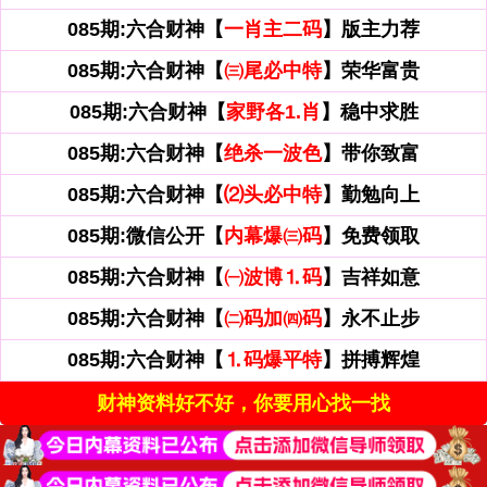
085期:六合财神【
一肖主二码
】版主力荐
085期:六合财神【
㈢尾必中特
】荣华富贵
085期:六合财神【
家野各1.肖
】稳中求胜
085期:六合财神【
绝杀一波色
】带你致富
085期:六合财神【
⑵头必中特
】勤勉向上
085期:微信公开【
内幕爆㈢码
】免费领取
085期:六合财神【
㈠波博⒈码
】吉祥如意
085期:六合财神【
㈡码加㈣码
】永不止步
085期:六合财神【
⒈码爆平特
】拼搏辉煌
财神资料好不好，你要用心找一找