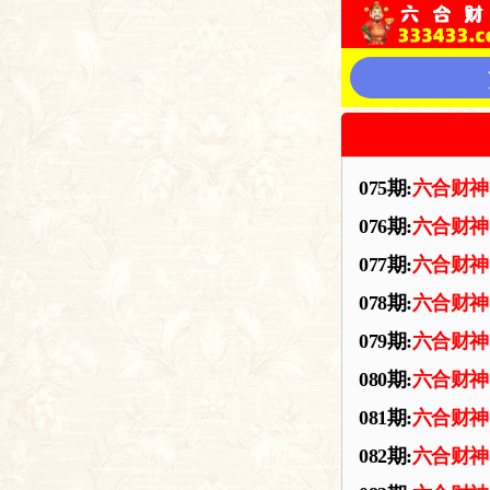
075期:
六合财神
076期:
六合财神
077期:
六合财神
078期:
六合财神
079期:
六合财神
080期:
六合财神
081期:
六合财神
082期:
六合财神