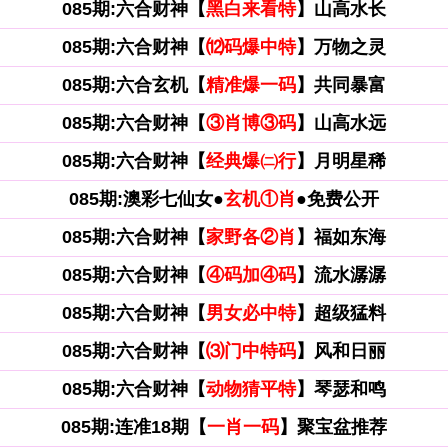
085期:六合财神【
黑白来看特
】山高水长
085期:六合财神【
⑿码爆中特
】万物之灵
085期:六合玄机【
精准爆一码
】共同暴富
085期:六合财神【
③肖博③码
】山高水远
085期:六合财神【
经典爆㈡行
】月明星稀
085期:澳彩七仙女●
玄机①肖
●免费公开
085期:六合财神【
家野各②肖
】福如东海
085期:六合财神【
④码加④码
】流水潺潺
085期:六合财神【
男女必中特
】超级猛料
085期:六合财神【
⑶门中特码
】风和日丽
085期:六合财神【
动物猜平特
】琴瑟和鸣
085期:连准18期【
一肖一码
】聚宝盆推荐